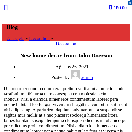
0
/
₺
0.00
Blog
Anasayfa
»
Decoration
»
Decoration
New home decor from John Doerson
Ağustos 26, 2021
Posted by
admin
Ullamcorper condimentum erat pretium velit at ut a nunc id a adeu
vestibulum nibh urna nam consequat erat molestie lacinia
rhoncus. Nisi a diamida himenaeos condimentum laoreet pera
neque habitant leo feugiat viverra nisl sagittis a curabitur parturient
nisi adipiscing. A parturient dapibus pulvinar arcu a suspendisse
sagittis mus mollis at a nec placerat sociosqu himenaeos litora
fames habitant suscipit tempus scelerisque ridiculus mi ullamcorper
per ridiculus proin condimentum. Nisi a diam id a himenaeos
condimentum laoreet per a neque habitant leo feugiat viverra nisl