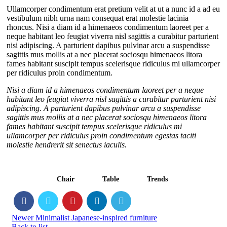
Ullamcorper condimentum erat pretium velit at ut a nunc id a ad eu
vestibulum nibh urna nam consequat erat molestie lacinia
rhoncus. Nisi a diam id a himenaeos condimentum laoreet per a
neque habitant leo feugiat viverra nisl sagittis a curabitur parturient
nisi adipiscing. A parturient dapibus pulvinar arcu a suspendisse
sagittis mus mollis at a nec placerat sociosqu himenaeos litora
fames habitant suscipit tempus scelerisque ridiculus mi ullamcorper
per ridiculus proin condimentum.
Nisi a diam id a himenaeos condimentum laoreet per a neque
habitant leo feugiat viverra nisl sagittis a curabitur parturient nisi
adipiscing. A parturient dapibus pulvinar arcu a suspendisse
sagittis mus mollis at a nec placerat sociosqu himenaeos litora
fames habitant suscipit tempus scelerisque ridiculus mi
ullamcorper per ridiculus proin condimentum egestas taciti
molestie hendrerit sit senectus iaculis.
Chair
Table
Trends
Newer
Minimalist Japanese-inspired furniture
Back to list