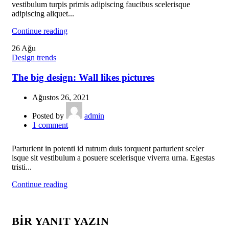
vestibulum turpis primis adipiscing faucibus scelerisque
adipiscing aliquet...
Continue reading
26
Ağu
Design trends
The big design: Wall likes pictures
Ağustos 26, 2021
Posted by
admin
1
comment
Parturient in potenti id rutrum duis torquent parturient sceler
isque sit vestibulum a posuere scelerisque viverra urna. Egestas
tristi...
Continue reading
BIR YANIT YAZIN