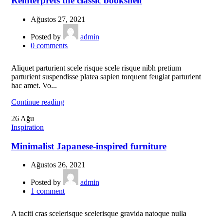
Reinterprets the classic bookshelf
Ağustos 27, 2021
Posted by
admin
0
comments
Aliquet parturient scele risque scele risque nibh pretium
parturient suspendisse platea sapien torquent feugiat parturient
hac amet. Vo...
Continue reading
26
Ağu
Inspiration
Minimalist Japanese-inspired furniture
Ağustos 26, 2021
Posted by
admin
1
comment
A taciti cras scelerisque scelerisque gravida natoque nulla