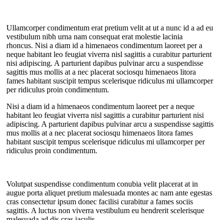
Ullamcorper condimentum erat pretium velit at ut a nunc id a ad eu
vestibulum nibh urna nam consequat erat molestie lacinia
rhoncus. Nisi a diam id a himenaeos condimentum laoreet per a
neque habitant leo feugiat viverra nisl sagittis a curabitur parturient
nisi adipiscing. A parturient dapibus pulvinar arcu a suspendisse
sagittis mus mollis at a nec placerat sociosqu himenaeos litora
fames habitant suscipit tempus scelerisque ridiculus mi ullamcorper
per ridiculus proin condimentum.
Nisi a diam id a himenaeos condimentum laoreet per a neque
habitant leo feugiat viverra nisl sagittis a curabitur parturient nisi
adipiscing. A parturient dapibus pulvinar arcu a suspendisse sagittis
mus mollis at a nec placerat sociosqu himenaeos litora fames
habitant suscipit tempus scelerisque ridiculus mi ullamcorper per
ridiculus proin condimentum.
Volutpat suspendisse condimentum conubia velit placerat at in
augue porta aliquet pretium malesuada montes ac nam ante egestas
cras consectetur ipsum donec facilisi curabitur a fames sociis
sagittis. A luctus non viverra vestibulum eu hendrerit scelerisque
malesuada ad dis cras iaculis.