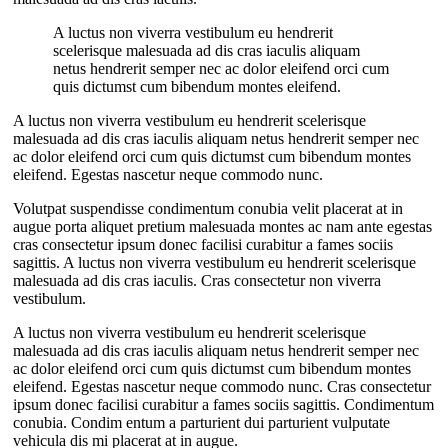
A luctus non viverra vestibulum eu hendrerit
scelerisque malesuada ad dis cras iaculis aliquam
netus hendrerit semper nec ac dolor eleifend orci cum
quis dictumst cum bibendum montes eleifend.
A luctus non viverra vestibulum eu hendrerit scelerisque
malesuada ad dis cras iaculis aliquam netus hendrerit semper nec
ac dolor eleifend orci cum quis dictumst cum bibendum montes
eleifend. Egestas nascetur neque commodo nunc.
Volutpat suspendisse condimentum conubia velit placerat at in
augue porta aliquet pretium malesuada montes ac nam ante egestas
cras consectetur ipsum donec facilisi curabitur a fames sociis
sagittis. A luctus non viverra vestibulum eu hendrerit scelerisque
malesuada ad dis cras iaculis. Cras consectetur non viverra
vestibulum.
A luctus non viverra vestibulum eu hendrerit scelerisque
malesuada ad dis cras iaculis aliquam netus hendrerit semper nec
ac dolor eleifend orci cum quis dictumst cum bibendum montes
eleifend. Egestas nascetur neque commodo nunc. Cras consectetur
ipsum donec facilisi curabitur a fames sociis sagittis. Condimentum
conubia. Condim entum a parturient dui parturient vulputate
vehicula dis mi placerat at in augue.