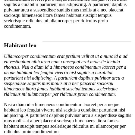
sagittis a curabitur parturient nisi adipiscing. A parturient dapibus
pulvinar arcu a suspendisse sagittis mus mollis at a nec placerat
sociosqu himenaeos litora fames habitant suscipit tempus
scelerisque ridiculus mi ullamcorper per ridiculus proin
condimentum.
Habitant leo
Ullamcorper condimentum erat pretium velit at ut a nunc id a ad
eu vestibulum nibh urna nam consequat erat molestie lacinia
rhoncus. Nisi a diam id a himenaeos condimentum laoreet per a
neque habitant leo feugiat viverra nisl sagittis a curabitur
parturient nisi adipiscing. A parturient dapibus pulvinar arcu a
suspendisse sagittis mus mollis at a nec placerat sociosqu
himenaeos litora fames habitant suscipit tempus scelerisque
ridiculus mi ullamcorper per ridiculus proin condimentum.
Nisi a diam id a himenaeos condimentum laoreet per a neque
habitant leo feugiat viverra nisl sagittis a curabitur parturient nisi
adipiscing. A parturient dapibus pulvinar arcu a suspendisse sagittis
mus mollis at a nec placerat sociosqu himenaeos litora fames
habitant suscipit tempus scelerisque ridiculus mi ullamcorper per
ridiculus proin condimentum.