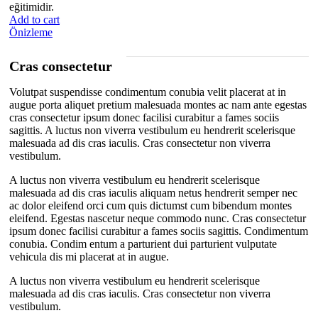
eğitimidir.
Add to cart
Önizleme
Cras consectetur
Volutpat suspendisse condimentum conubia velit placerat at in
augue porta aliquet pretium malesuada montes ac nam ante egestas
cras consectetur ipsum donec facilisi curabitur a fames sociis
sagittis. A luctus non viverra vestibulum eu hendrerit scelerisque
malesuada ad dis cras iaculis. Cras consectetur non viverra
vestibulum.
A luctus non viverra vestibulum eu hendrerit scelerisque
malesuada ad dis cras iaculis aliquam netus hendrerit semper nec
ac dolor eleifend orci cum quis dictumst cum bibendum montes
eleifend. Egestas nascetur neque commodo nunc. Cras consectetur
ipsum donec facilisi curabitur a fames sociis sagittis. Condimentum
conubia. Condim entum a parturient dui parturient vulputate
vehicula dis mi placerat at in augue.
A luctus non viverra vestibulum eu hendrerit scelerisque
malesuada ad dis cras iaculis. Cras consectetur non viverra
vestibulum.