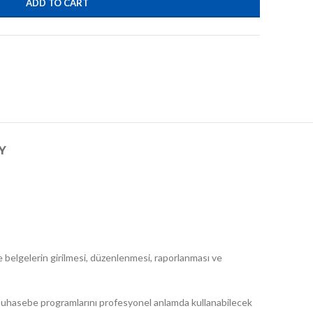
ADD TO CART
Y
ve belgelerin girilmesi, düzenlenmesi, raporlanması ve
asebe programlarını profesyonel anlamda kullanabilecek