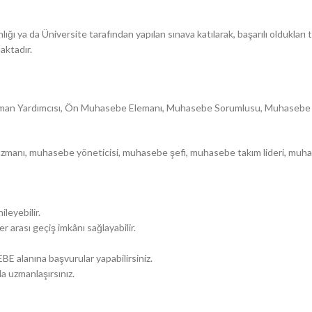
anlığı ya da Üniversite tarafından yapılan sınava katılarak, başarılı ol
aktadır.
 Yardımcısı, Ön Muhasebe Elemanı, Muhasebe Sorumlusu, Muhasebe Uzma
uzmanı, muhasebe yöneticisi, muhasebe şefi, muhasebe takım lideri, mu
leyebilir.
r arası geçiş imkânı sağlayabilir.
E alanına başvurular yapabilirsiniz.
a uzmanlaşırsınız.