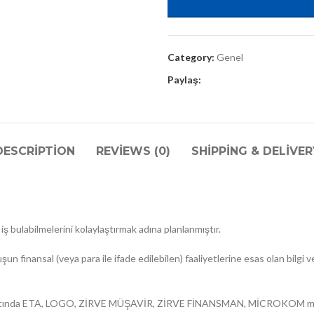
Category:
Genel
Paylaş:
DESCRIPTION
REVIEWS (0)
SHIPPING & DELIVER
iş bulabilmelerini kolaylaştırmak adına planlanmıştır.
un finansal (veya para ile ifade edilebilen) faaliyetlerine esas olan bilgi 
 hayatında ETA, LOGO, ZİRVE MÜŞAVİR, ZİRVE FİNANSMAN, MİCROKOM muh