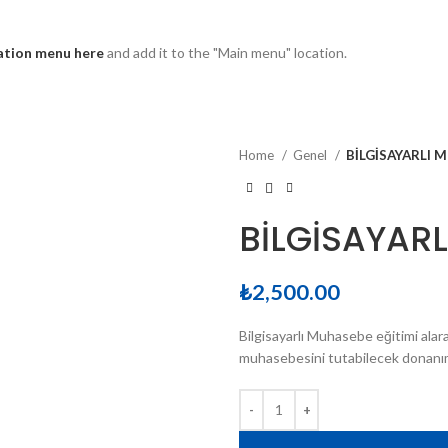
ation menu here
and add it to the "Main menu" location.
Home
Genel
BİLGİSAYARLI 
BİLGİSAYARL
₺
2,500.00
Bilgisayarlı Muhasebe eğitimi alar
muhasebesini tutabilecek donanıma