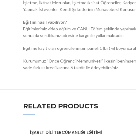
İşletme, İktisat Mezunları, İşletme iksisat Öğrenciler, Kar
Yapmak İsteyenler, Kendi Şirketlerinin Muhasebesi Konusund
Eğitim nasıl yapılıyor?
Eğitimlerimiz video eğitim ve CANLI Eğitim şeklinde yapılmakt
sonra da sertifikanız adresine kargo ile yollanmaktadır.
Eğitime kayıt olan öğrencilerimizin paneli 1 (bir) yıl boyunca ak
Kurumumuz “Önce Öğrenci Memnuniyeti” ilkesini benimsemişti
vade farksız kredi kartına 6 takdit ile ödeyebilirsiniz.
RELATED PRODUCTS
İŞARET DİLİ TERCÜMANLIĞI EĞİTİMİ