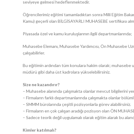
seviyeye gelmesi hedeflenmektedir.
Öğrencilerimiz eğitimi tamamladıktan sonra Milli Eğitim Bak
Kamu) geçerli olan BİLGİSAYARLI MUHASEBE sertifikası alm
Piyasada özel ve kamu kuruluşlarının ilgili departmanlarında;
Muhasebe Elemanı, Muhasebe Yardımcısı, Ön Muhasebe Uzman
çalışabilirler.
Bu eğitimin ardından tüm konulara hakim olarak; muhasebe 
müdürü gibi daha üst kadrolara yükselebilirsiniz.
Size ne kazandırır?
– Muhasebe alanında çalışmakta olanlar mevcut bilgilerini yeni
– Firmaların farklı departmanlarında çalışmakta olanlar bölümle
– SMMM bürolarında çeşitli pozisyonlarla görev alabilirsiniz.
– Firmaların en çok çalışan aradığı pozisyon olan ÖN MUHASEB
– Sadece teorik değil uygulamalı olarak eğitim alarak bu aland
Kimler katılmalı?