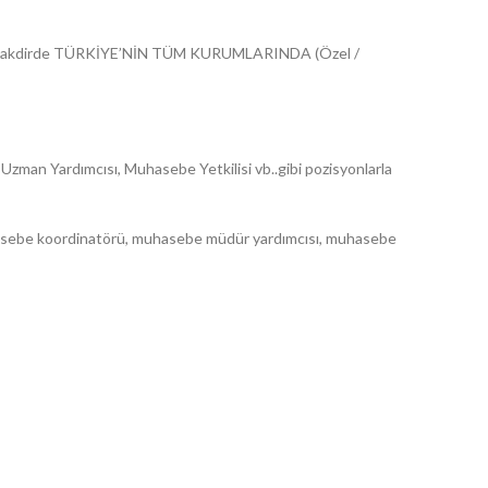
dukları takdirde TÜRKİYE’NİN TÜM KURUMLARINDA (Özel /
n Yardımcısı, Muhasebe Yetkilisi vb..gibi pozisyonlarla
hasebe koordinatörü, muhasebe müdür yardımcısı, muhasebe