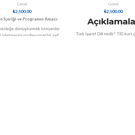
Genel
Genel
₺
2,500.00
₺
2,500.00
n İçeriği ve Programın Amacı:
Açıklamala
 mesleğe dönüştürmek isteyenler
Türk İşaret Dili nedir? TİD kurs 
 işletmesini profesyonel bir şef
işitme yetersizliği ile dil ve 
 ile yönetmek isteyenler için olan
yetersizliği olan bireylerin kiş
ram uluslararası temel aşçılık
toplumsal ihtiyaçlarını karşılama
ni inovatif (geliştirici ve keşfedici)
konuşma dilinden farklı olan fakat
k adaylara kazandırma ilkesiyle
sistem içinde el ve vücut hareke
ış programdır. Profesyonel aşçılık
mimiklerin kullanıldığı görsel bir
 aylık dönemi kapsayan bir eğitim
Öğrencilerimiz eğitim sonunda,
ecidir. Eğitimini tamamlayan
temel iletişim bilgi ve becer
ılarımız uluslararası profesyonel
kazanabilecektir. Bu kapsamda
lışan adayı olarak yurt içi ve yurt
yaşamında kullandığı besin, gi
daki işletmelerde kariyerlerine
takı, eşya, taşıt, bitki ve hayvan
şlayacak seviyeye gelirler.
meslek, okul, eğitim, devlet, il is
trafik, spor, iklim-coğrafya ve zama
terimleri, fiiller, sıfatlar ve zıt
kelimelerin işaretlerini hatasız