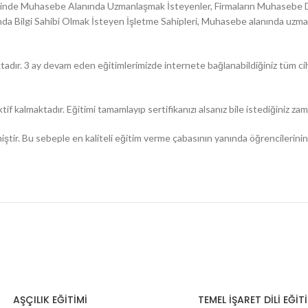
iyerinde Muhasebe Alanında Uzmanlaşmak İsteyenler, Firmaların Muhasebe D
a Bilgi Sahibi Olmak İsteyen İşletme Sahipleri, Muhasebe alanında uzman
adır. 3 ay devam eden eğitimlerimizde internete bağlanabildiğiniz tüm ciha
tif kalmaktadır. Eğitimi tamamlayıp sertifikanızı alsanız bile istediğiniz zam
r. Bu sebeple en kaliteli eğitim verme çabasının yanında öğrencilerini
AŞÇILIK EĞİTİMİ
TEMEL İŞARET DİLİ EĞİT