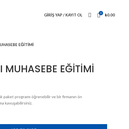
0
GIRIŞ YAP / KAYIT OL
₺
0.00
MUHASEBE EĞİTİMİ
I MUHASEBE EĞİTİMİ
ak paket programı öğrenebilir ve bir firmanın ön
 kavuşabilirsiniz.