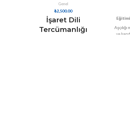
Genel
₺
2,500.00
İşaret Dili
Eğitimi
Aşçılığı
Tercümanlığı
ve kendi
Sertifika Programı
bilinci
prog
İşaret Dili ile iletişim kurmak isteyenlerin
teknikleri
en önemli rehberi olan İşaret Dili Eğitimi,
olara
İşaret Dili İleri Seviye Eğitimi ve İşaret Dili
hazırlanm
Eğitici Eğitimini bir araya getirerek İşaret
eğitimi 1
Dili Tercümanlığı Sertifika Programı açtık.
sür
Alanında uzman eğitmenimiz tarafından
katılımc
hazırlanan eğitimlerimiz, güncel ve yeni
mutfak ça
bilgileri içeren en kapsamlı İşaret Dili
dışın
eğitimleridir. Profesyonel olarak İşaret Dili
ba
Tercümanlığı yapmak isteyeneler,
çevresindeki ya da ailesindeki işitme
engelli vatandaşlarımızla iletişim kurmak
isteyenler programımıza dâhil olarak bu