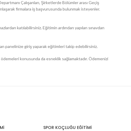
epartmanı Çalışanları, Şirketlerde Bölümler arası Geçiş
laşarak firmalara iş başvurusunda bulunmak isteyenler.
zlardan katılabilirsiniz. Eğitimin ardından yapılan sınavdan
an panelinize giriş yaparak eğitimleri takip edebilirsiniz.
n ödemeleri konusunda da esneklik sağlamaktadır. Ödemenizi
İMİ
SPOR KOÇLUĞU EĞİTİMİ